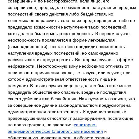
совершенным по неосторожности, если лицо, его
совершившее, предвидело возможность наступления вредных
последствий своего действия либо бездействия, но
легкомысленно рассчитывало на их предотвращение либо не
предвидело возможности наступления таких последствий,
хотя должно было и могло их предвидеть. В первом случае
неосторожность проявляется в форме легкомыслия
(самонадеянности), так как лицо предвидит возможность
наступления вредных последствий, но самонадеянно
рассчитывает их предотвратить. Во втором случае - в форме
небрежности. Неосторожную вину необходимо отличать от
невиновного причинения вреда, т.е. казуса, или случая, при
котором административная ответственность лица не
наступает. В таких случаях лицо не должно было и не могло
предвидеть общественно опасные, вредные последствия
своего действия или бездействия. Наказуемость означает, что
за совершенное деяние законодательством предусмотрена
административная ответственность. К административным
правонарушениям относятся: правонарушения, посягающие
на права граждан, на здоровье,
санитарно-
эпидемиологическое благополучие населения
и
общественную нравственность; в области охраны