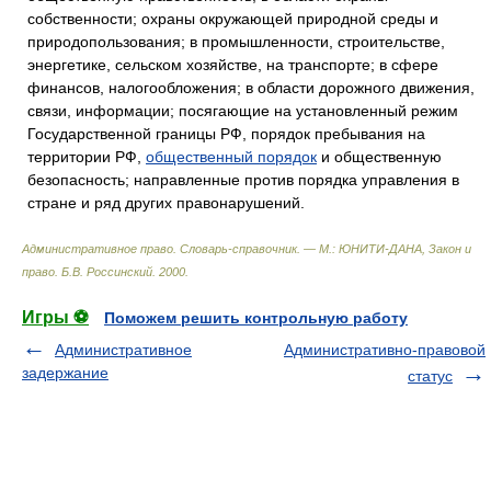
собственности; охраны окружающей природной среды и
природопользования; в промышленности, строительстве,
энергетике, сельском хозяйстве, на транспорте; в сфере
финансов, налогообложения; в области дорожного движения,
связи, информации; посягающие на установленный режим
Государственной границы РФ, порядок пребывания на
территории РФ,
общественный порядок
и общественную
безопасность; направленные против порядка управления в
стране и ряд других правонарушений.
Административное право. Словарь-справочник. — М.: ЮНИТИ-ДАНА, Закон и
право
.
Б.В. Россинский
.
2000
.
Игры ⚽
Поможем решить контрольную работу
Административное
Административно-правовой
задержание
статус